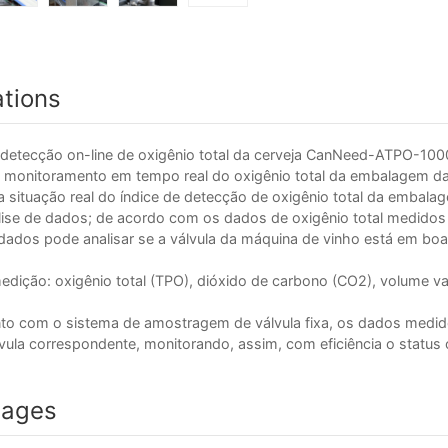
ations
detecção on-line de oxigênio total da cerveja CanNeed-ATPO-1000
 monitoramento em tempo real do oxigênio total da embalagem da 
 situação real do índice de detecção de oxigênio total da embal
lise de dados; de acordo com os dados de oxigênio total medidos p
e dados pode analisar se a válvula da máquina de vinho está em b
ção: oxigênio total (TPO), dióxido de carbono (CO2), volume vaz
com o sistema de amostragem de válvula fixa, os dados medid
vula correspondente, monitorando, assim, com eficiência o status
tages