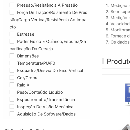
Pressão/resistência À Pressão
Medição a
Sem supe
Força De Tração/rolamento De Pres
Medição m
São/carga Vertical/resistência Ao Impa
Velocidad
Cto
Monitoram
Estresse
Fornece d
Poder Físico E Químico/espuma/sa
Os dados
Carificação Da Cerveja
Dimensões
Produt
Temperatura/PU/F0
Esquadria/desvio Do Eixo Vertical
Cor/croma
Raio X
Peso/conteúdo Líquido
Espectrômetro/Transmitância
Inspeção De Visão Mecânica
Aquisição De Software/dados