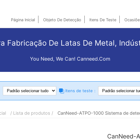
Página Inicial
Objeto De Detecção
Itens De Teste
Ocasiõe
a Fabricação De Latas De Metal, Indúst
You Need, We Can! Canneed.com
：
Itens de teste：
cial
/ Lista de produtos /
CanNeed-ATPO-1000 Sistema de detecçã
CanNeed-A