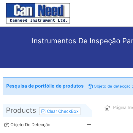
Instrumentos De Inspeção Par
Pesquisa de portfólio de produtos
Objeto de detecção
Página Ini
Products
Clear CheckBox
Objeto De Detecção