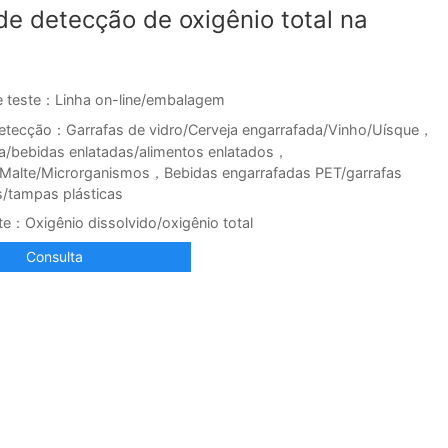
de detecção de oxigênio total na
 teste：Linha on-line/embalagem
etecção：Garrafas de vidro/Cerveja engarrafada/Vinho/Uísque，
da/bebidas enlatadas/alimentos enlatados，
Malte/Microrganismos，Bebidas engarrafadas PET/garrafas
/tampas plásticas
te：Oxigênio dissolvido/oxigênio total
Consulta