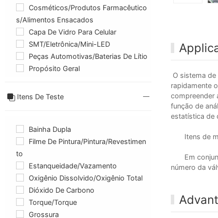
Cosméticos/produtos Farmacêutico
S/alimentos Ensacados
Capa De Vidro Para Celular
SMT/Eletrônica/Mini-LED
Applic
Peças Automotivas/baterias De Lítio
Propósito Geral
O sistema de 
rapidamente o
compreender a
Itens De Teste
função de aná
estatística d
Bainha Dupla
Itens de medi
Filme De Pintura/pintura/revestimen
To
Em conjunto 
Estanqueidade/Vazamento
número da vál
Oxigênio Dissolvido/oxigênio Total
Dióxido De Carbono
Advan
Torque/Torque
Grossura