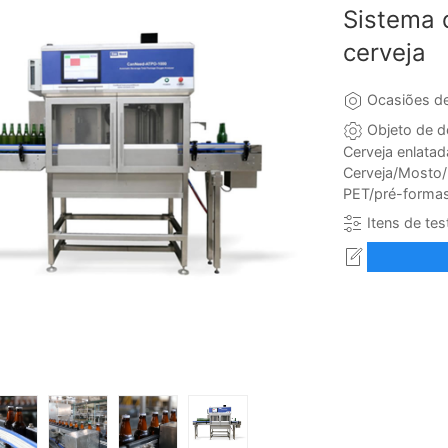
Sistema 
cerveja
Ocasiões de
Objeto de d
Cerveja enlata
Cerveja/Mosto/
PET/pré-formas
Itens de tes