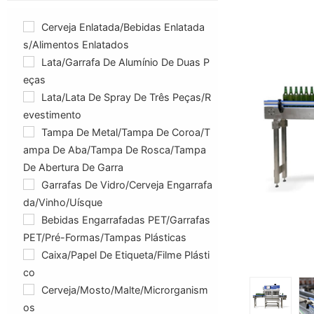
Cerveja Enlatada/bebidas Enlatada
S/alimentos Enlatados
Lata/garrafa De Alumínio De Duas P
Eças
Lata/lata De Spray De Três Peças/r
Evestimento
Tampa De Metal/tampa De Coroa/t
Ampa De Aba/tampa De Rosca/tampa
De Abertura De Garra
Garrafas De Vidro/Cerveja Engarrafa
Da/Vinho/Uísque
Bebidas Engarrafadas PET/garrafas
PET/pré-Formas/tampas Plásticas
Caixa/papel De Etiqueta/filme Plásti
Co
Cerveja/Mosto/Malte/Microrganism
Os