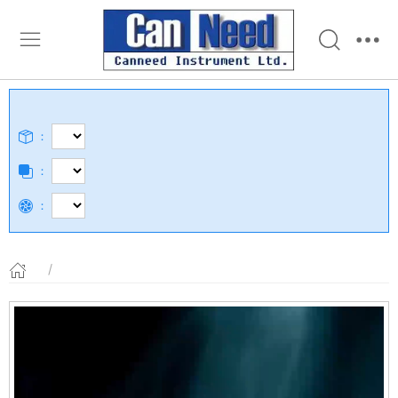
：
：
：
/