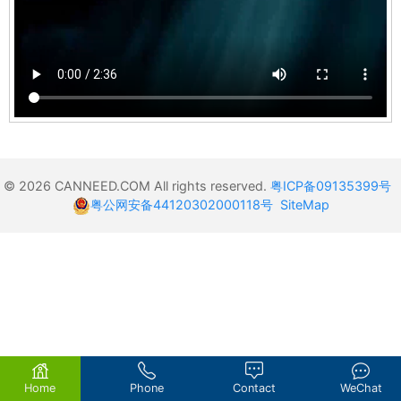
© 2026 CANNEED.COM All rights reserved.
粤ICP备09135399号
粤公网安备44120302000118号
SiteMap
Home
Phone
Contact
WeChat