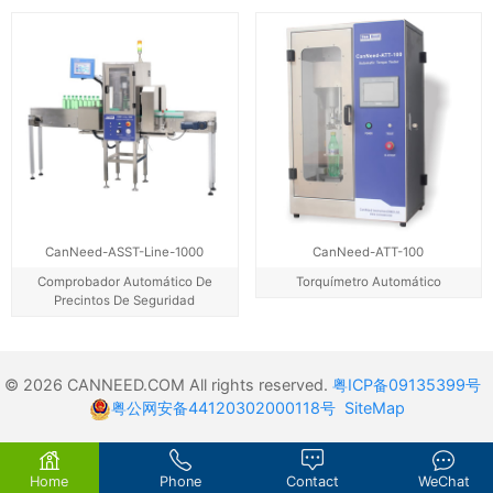
CanNeed-ASST-Line-1000
CanNeed-ATT-100
Comprobador Automático De
Torquímetro Automático
Precintos De Seguridad
© 2026 CANNEED.COM All rights reserved.
粤ICP备09135399号
粤公网安备44120302000118号
SiteMap
Home
Phone
Contact
WeChat