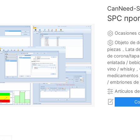
CanNeed-
SPC про
Ocasiones d
Objeto de d
piezas，Lata de
de corona/tapa
enlatada / bebi
vino / whisky，
medicamentos /
/ embriones de 
Artículos d
Co