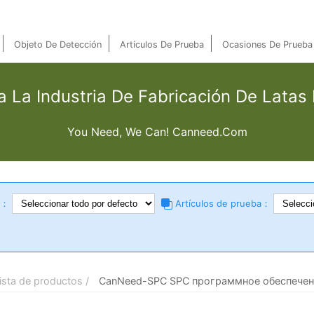
Objeto De Detección
Artículos De Prueba
Ocasiones De Prueba
 La Industria De Fabricación De Latas
You Need, We Can! Canneed.com
n：
Artículos de prueba：
ista de productos /
CanNeed-SPC SPC программное обеспече