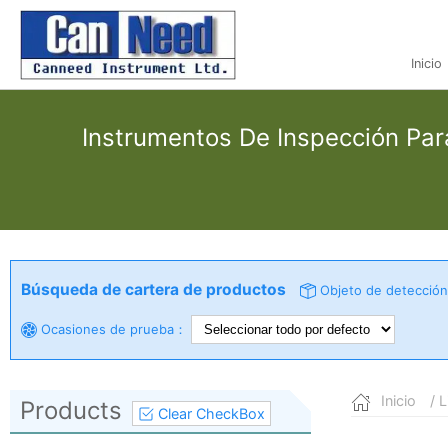
Inicio
Instrumentos De Inspección Para
Búsqueda de cartera de productos
Objeto de detecció
Ocasiones de prueba：
Inicio
/ L
Products
Clear CheckBox