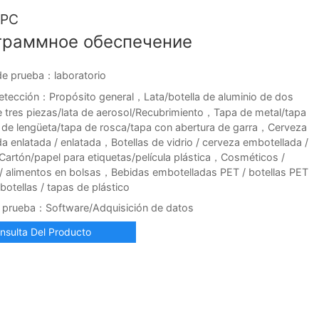
SPC
граммное обеспечение
e prueba：laboratorio
etección：Propósito general，Lata/botella de aluminio de dos
 tres piezas/lata de aerosol/Recubrimiento，Tapa de metal/tapa
 de lengüeta/tapa de rosca/tapa con abertura de garra，Cerveza
da enlatada / enlatada，Botellas de vidrio / cerveza embotellada /
Cartón/papel para etiquetas/película plástica，Cosméticos /
 alimentos en bolsas，Bebidas embotelladas PET / botellas PET
botellas / tapas de plástico
e prueba：Software/Adquisición de datos
nsulta Del Producto