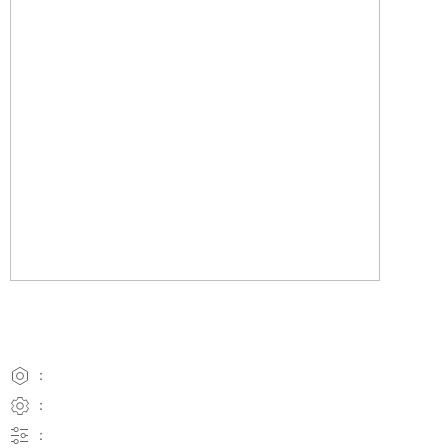
：
：
：