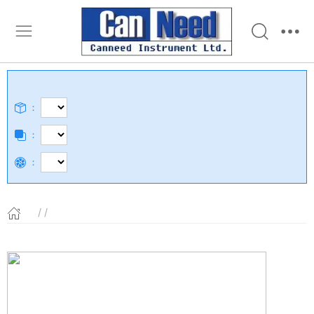
：
：
：
/ /