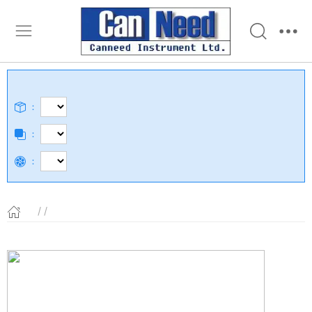
：
：
：
/ /