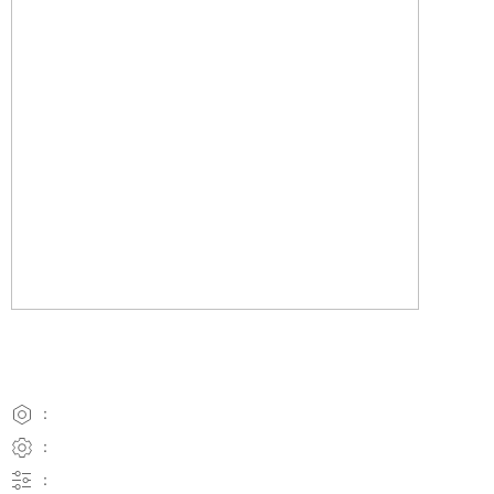
：
：
：