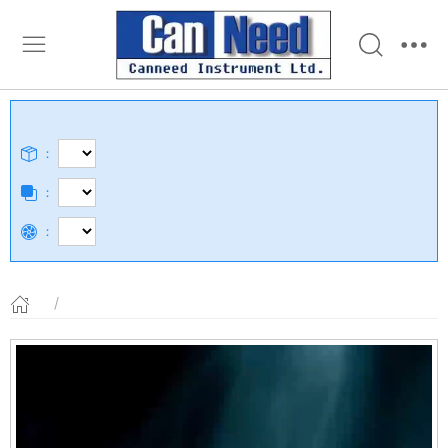
：
：
：
/