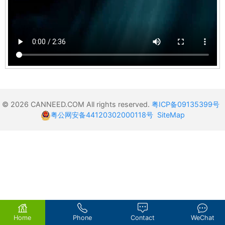
© 2026 CANNEED.COM All rights reserved.
粤ICP备09135399号
粤公网安备44120302000118号
SiteMap
Home
Phone
Contact
WeChat