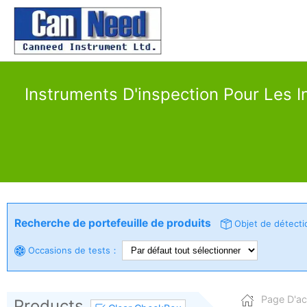
Instruments D'inspection Pour Les I
Recherche de portefeuille de produits
Objet de détect
Occasions de tests：
Page D'ac
Products