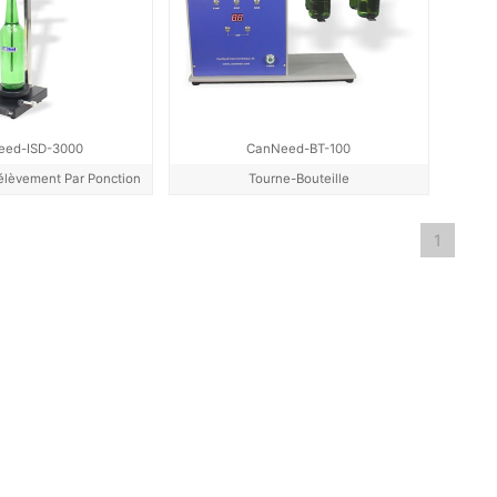
eed-ISD-3000
CanNeed-BT-100
rélèvement Par Ponction
Tourne-Bouteille
1