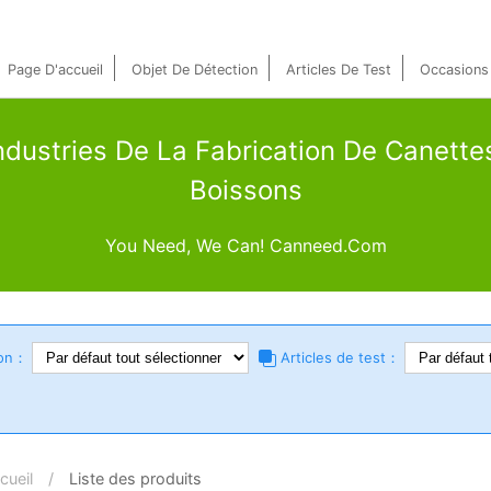
Page D'accueil
Objet De Détection
Articles De Test
Occasions
ndustries De La Fabrication De Canette
Boissons
You Need, We Can! Canneed.com
ion：
Articles de test：
cueil
/
Liste des produits