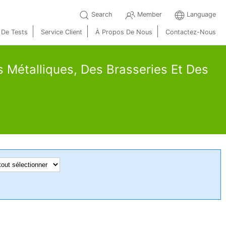
Search
Member
Language
 De Tests
Service Client
À Propos De Nous
Contactez-Nous
s Métalliques, Des Brasseries Et Des