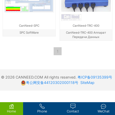
CanNeed-SPC
CanNeed-TRC-400
SPC SoftWare
CanNeed-TRC-400 Аппарат
Передачи Данных
1
© 2026 CANNEED.COM All rights reserved.
粤ICP备09135399号
粤公网安备44120302000118号
SiteMap
Home
Phone
Contact
WeChat