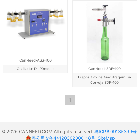
CanNeed-ASS-100
Oscilador De Pêndulo
CanNeed-SDF-100
Dispositivo De Amostragem De
Cerveja SDF-100
1
© 2026 CANNEED.COM All rights reserved.
粤ICP备09135399号
粤公网安备44120302000118号
SiteMap